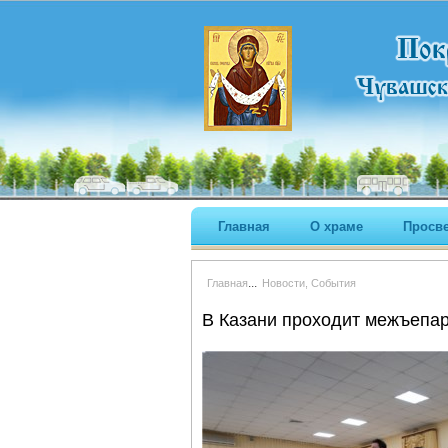
Главная
О храме
Просв
...
Главная
Новости, События
В Казани проходит межъепар