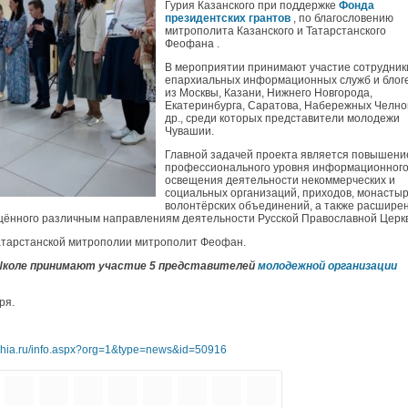
Гурия Казанского при поддержке
Фонда
президентских грантов
, по благословению
митрополита Казанского и Татарстанского
Феофана .
В мероприятии принимают участие сотрудник
епархиальных информационных служб и блог
из Москвы, Казани, Нижнего Новгорода,
Екатеринбурга, Саратова, Набережных Челно
др., среди которых представители молодежи
Чувашии.
Главной задачей проекта является повышени
профессионального уровня информационног
освещения деятельности некоммерческих и
социальных организаций, приходов, монастыр
волонтёрских объединений, а также расширен
щённого различным направлениям деятельности Русской Православной Церк
Татарстанской митрополии митрополит Феофан.
 Школе принимают участие 5 представителей
молодежной организации
ря.
rhia.ru/info.aspx?org=1&type=news&id=50916