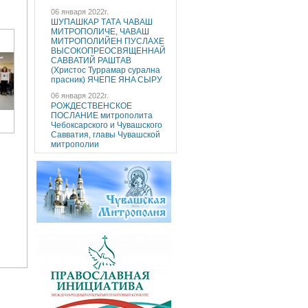
06 января 2022г.
ШУПАШКАР ТАТА ЧAВАШ
МИТРОПОЛИЧE, ЧAВАШ
МИТРОПОЛИЙEН ПУCЛAХE
ВЫСОКОПРЕОСВЯЩЕННAЙ
САВВАТИЙ РАШТАВ
(Христос Туррaмaр cуралнa
праcник) ЯЧEПЕ ЯНA CЫРУ
06 января 2022г.
РОЖДЕСТВЕНСКОЕ
ПОСЛАНИЕ митрополита
Чебоксарского и Чувашского
Савватия, главы Чувашской
митрополии