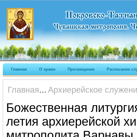
Главная
О храме
Просвещение
Расписание сл
...
Главная
Архиерейское служен
Божественная литургия
летия архиерейской х
митрополита Варнавы