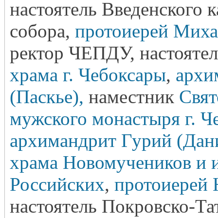
настоятель Введенского 
собора,
протоиерей Миха
ректор ЧЕПДУ, настояте
храма г. Чебоксары
,
архи
(Паскье),
наместник
Свят
мужского монастыря г. Ч
архимандрит Гурий (Дан
храма Новомучеников и 
Российских
,
протоиерей 
настоятель Покровско-Та