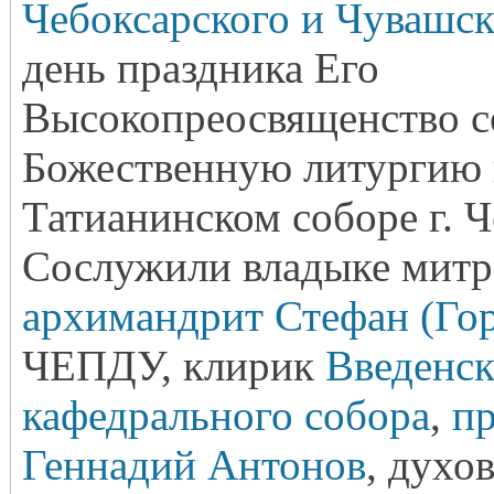
Чебоксарского и Чувашс
день праздника Его
Высокопреосвященство 
Божественную литургию 
Татианинском соборе г. 
Сослужили владыке митр
архимандрит Стефан (Гор
ЧЕПДУ, клирик
Введенск
кафедрального собора
,
п
Геннадий Антонов
, духо