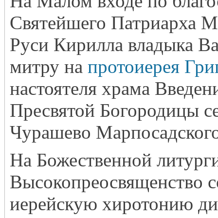
На Малом входе по благ
Святейшего Патриарха Мо
Руси Кирилла владыка В
митру на
протоиерея Гри
настоятеля храма Введен
Пресвятой Богородицы с
Чурашево Марпосадского
На Божественной литург
Высокопреосвященство 
иерейскую хиротонию ди