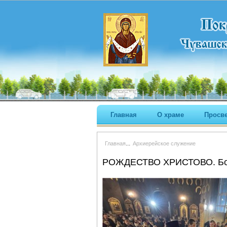
Главная
О храме
Просв
...
Главная
Архиерейское служение
РОЖДЕСТВО ХРИСТОВО. Бож