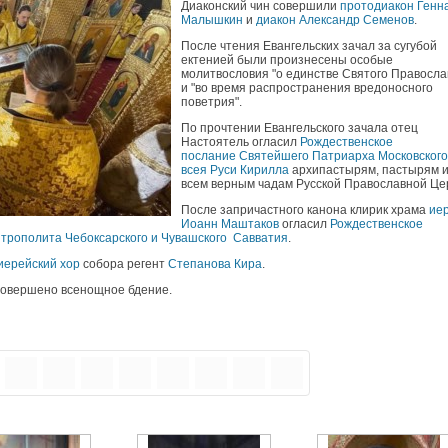
Диаконский чин совершили
протодиакон Генн
Малышкин
и
диакон Александр Семенов
.
После чтения Евангельских зачал за сугубой
ектенией были произнесены особые
молитвословия "о единстве Святого Правосла
и "во время распространения вредоносного
поветрия".
По прочтении Евангельского зачала отец
Настоятель огласил
Рождественское
послание Святейшего Патриарха Московского
всея Руси Кирилла
архипастырям, пастырям 
всем верным чадам Русской Православной Це
После запричастного канона клирик храма
ие
Иоанн Маштаков
огласил
Рождественское
трополита Чебоксарского и Чувашского Савватия
.
иерейский хор
собора регент
Степанова Кира
.
совершено всенощное бдение.