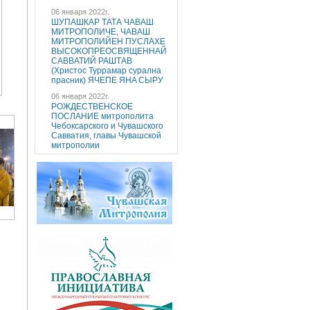
06 января 2022г.
ШУПАШКАР ТАТА ЧAВАШ
МИТРОПОЛИЧE, ЧAВАШ
МИТРОПОЛИЙEН ПУCЛAХE
ВЫСОКОПРЕОСВЯЩЕННAЙ
САВВАТИЙ РАШТАВ
(Христос Туррaмaр cуралнa
праcник) ЯЧEПЕ ЯНA CЫРУ
06 января 2022г.
РОЖДЕСТВЕНСКОЕ
ПОСЛАНИЕ митрополита
Чебоксарского и Чувашского
Савватия, главы Чувашской
митрополии