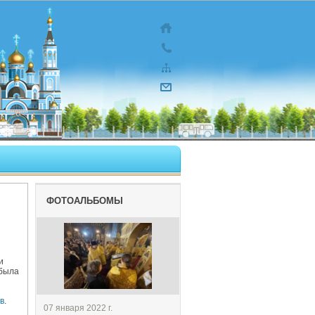
ФОТОАЛЬБОМЫ
и
 была
в
.
07 января 2022 г.