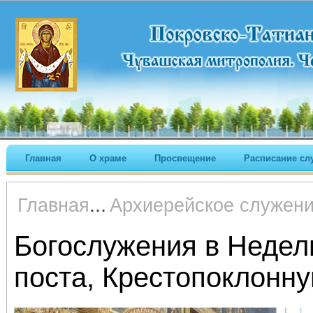
Главная
О храме
Просвещение
Расписание сл
...
Главная
Архиерейское служен
Богослужения в Недел
поста, Крестопоклонну