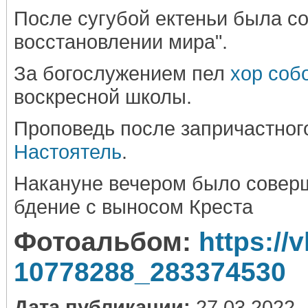
После сугубой ектеньи была с
восстановлении мира".
За богослужением пел
хор соб
воскресной школы.
Проповедь после запричастног
Настоятель
.
Накануне вечером было совер
бдение с выносом Креста
Фотоальбом:
https://
10778288_283374530
Дата публикации:
27.03.2022