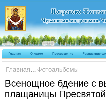
Главная
О храме
Просвещение
Расписание сл
...
Главная
Фотоальбомы
Всенощное бдение с 
плащаницы Пресвятой